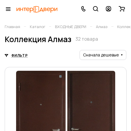
–
–
–
–
Главная
Каталог
ВХОДНЫЕ ДВЕРИ
Алмаз
Коллек
Коллекция Алмаз
32 товара
Сначала дешевые
ФИЛЬТР