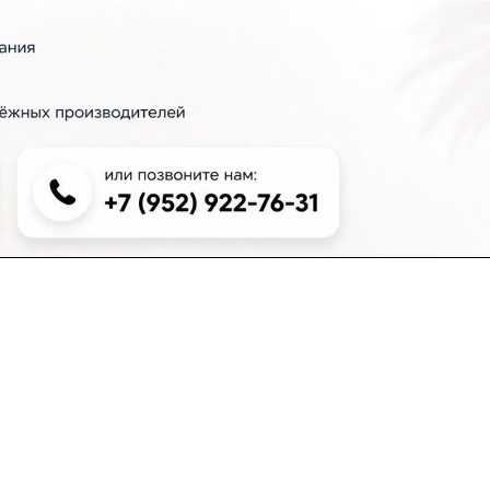
+7 (383) 381-00-51
inter-dveri@bk.ru
проспект Дзержинского, д. 1/4, эт. 2