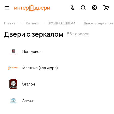
–
–
–
Главная
Каталог
ВХОДНЫЕ ДВЕРИ
Двери с зеркалом
Двери с зеркалом
56 товаров
Центурион
Мастино (Бульдорс)
Эталон
Алмаз