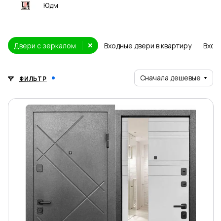
Юдм
Двери с зеркалом
Входные двери в квартиру
Вход
Сначала дешевые
ФИЛЬТР