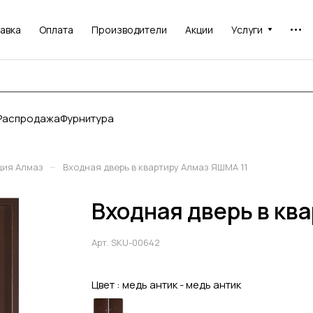
авка
Оплата
Производители
Акции
Услуги
Распродажа
Фурнитура
–
ция Алмаз
Входная дверь в квартиру Алмаз ЯШМА 11
Входная дверь в кв
Арт.
SKU-00642
Цвет :
медь антик - медь антик