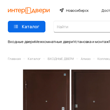
Новосибирск
Дост
Каталог
Входные двери
Межкомнатные двери
Установка и монтаж
–
–
–
–
Главная
Каталог
ВХОДНЫЕ ДВЕРИ
Алмаз
Коллек