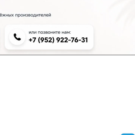
+7 (383) 381-00-51
inter-dveri@bk.ru
проспект Дзержинского, д. 1/4, эт. 2