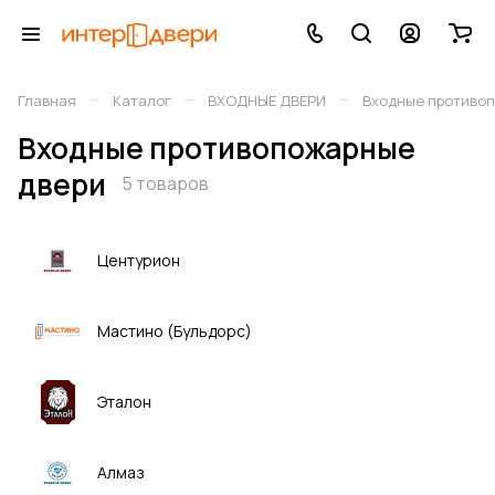
–
–
–
Главная
Каталог
ВХОДНЫЕ ДВЕРИ
Входные противо
Входные противопожарные
двери
5 товаров
Центурион
Мастино (Бульдорс)
Эталон
Алмаз