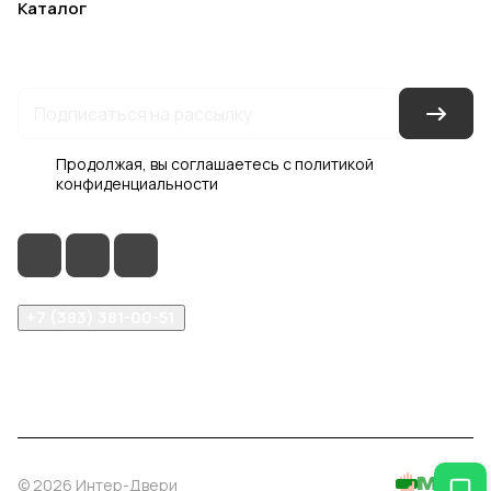
Каталог
Акции
Бренды
Услуги
Блог
Условия оплаты
Условия доставки
Контакты
Магазины
Гарантия на товар
Документы
Оферта
Продолжая, вы соглашаетесь с
политикой
конфиденциальности
+7 (383) 381-00-51
inter-dveri@bk.ru
проспект Дзержинского, д. 1/4, эт. 2
© 2026 Интер-Двери