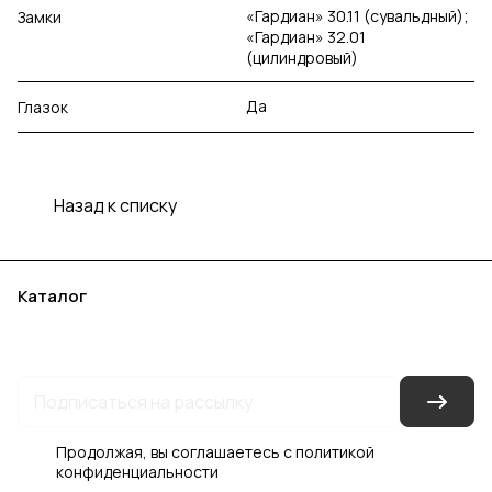
«Гардиан» 30.11 (сувальдный);
Замки
«Гардиан» 32.01
(цилиндровый)
Да
Глазок
Назад к списку
Каталог
Акции
Бренды
Услуги
Блог
Условия оплаты
Условия доставки
Контакты
Магазины
Гарантия на товар
Документы
Оферта
Продолжая, вы соглашаетесь с
политикой
конфиденциальности