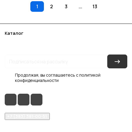
1
2
3
...
13
Каталог
Акции
Бренды
Услуги
Блог
Условия оплаты
Условия доставки
Контакты
Магазины
Гарантия на товар
Документы
Оферта
Продолжая, вы соглашаетесь с
политикой
конфиденциальности
+7 (383) 381-00-51
inter-dveri@bk.ru