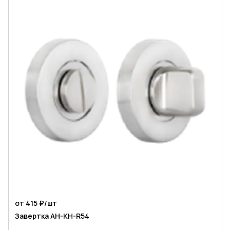
от 415 ₽/
шт
Завертка AH-KH-R54