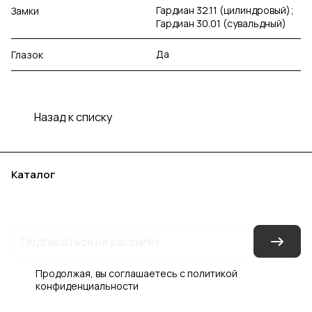
Гардиан 32.11 (цилиндровый);
Замки
Гардиан 30.01 (сувальдный)
Да
Глазок
Назад к списку
Каталог
Акции
Бренды
Услуги
Блог
Условия оплаты
Условия доставки
Контакты
Магазины
Гарантия на товар
Документы
Оферта
Продолжая, вы соглашаетесь с
политикой
конфиденциальности