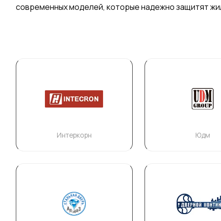
современных моделей, которые надежно защитят жил
Интеркорн
Юдм