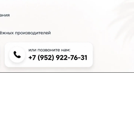
+7 (383) 381-00-51
inter-dveri@bk.ru
проспект Дзержинского, д. 1/4, эт. 2