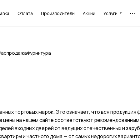
авка
Оплата
Производители
Акции
Услуги
Распродажа
Фурнитура
ных торговых марок. Это означает, что вся продукция ф
 а цены на нашем сайте соответствуют рекомендованным
делей входных дверей от ведущих отечественных и зару
квартиры и частного дома — от самых недорогих варианто