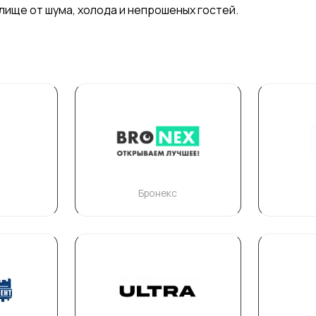
ище от шума, холода и непрошеных гостей.
Бронекс