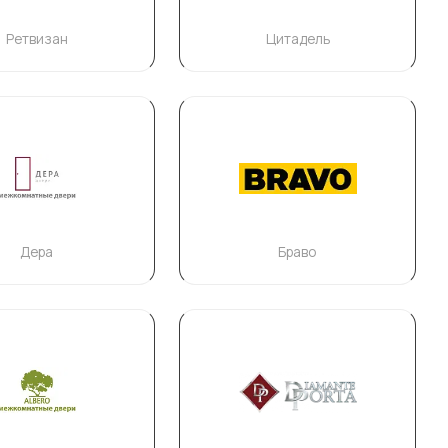
Ретвизан
Цитадель
Дера
Браво