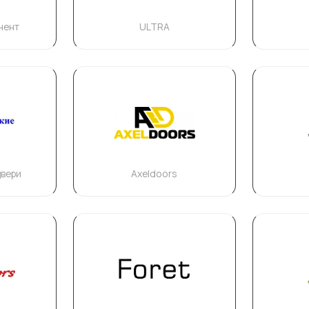
нент
ULTRA
двери
Axeldoors