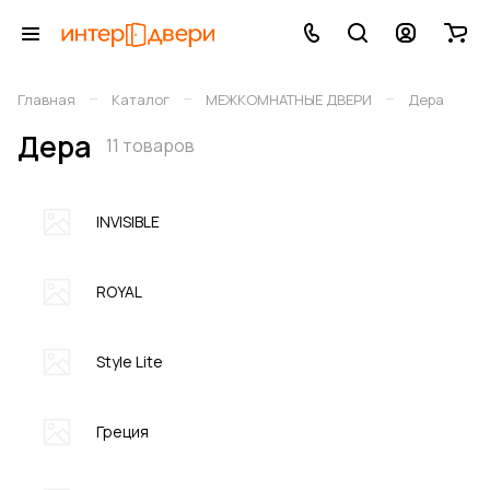
–
–
–
Главная
Каталог
МЕЖКОМНАТНЫЕ ДВЕРИ
Дера
Дера
11 товаров
INVISIBLE
ROYAL
Style Lite
Греция