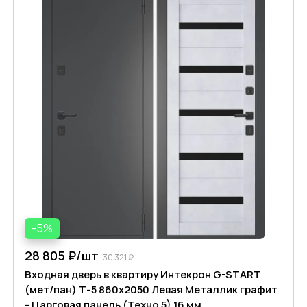
-5%
28 805 ₽/
шт
30 321 ₽
Входная дверь в квартиру Интекрон G-START
(мет/пан) Т-5 860х2050 Левая Металлик графит
- Царговая панель (Техно 5) 16 мм