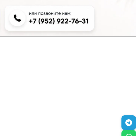
+7 (383) 381-00-51
inter-dveri@bk.ru
проспект Дзержинского, д. 1/4, эт. 2