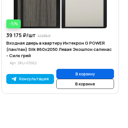
-5%
39 175 ₽/
шт
41 236 ₽
Входная дверь в квартиру Интекрон G POWER
(пан/пан) Silk 860х2050 Левая Экошпон салинас
- Силк грей
Арт.
SKU-01562
В корзину
Консультация
В корзине