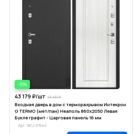
-5%
43 179 ₽/
шт
45 451 ₽
Входная дверь в дом с терморазрывом Интекрон
G TERMO (мет/пан) Неаполь 860х2050 Левая
Букле графит - Царговая панель 16 мм
Арт.
SKU-01542