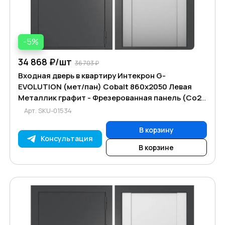
-5%
34 868 ₽/
шт
36 703 ₽
Входная дверь в квартиру Интекрон G-
EVOLUTION (мет/пан) Cobalt 860х2050 Левая
Металлик графит - Фрезерованная панель (Со2)
16 мм
Арт.
SKU-01534
В корзину
Консультация
В корзине