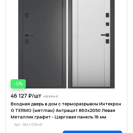
-5%
46 127 ₽/
шт
48 554 ₽
Входная дверь в дом с терморазрывом Интекрон
G TERMO (мет/пан) Антрацит 860х2050 Левая
Металлик графит - Царговая панель 16 мм
Арт.
SKU-01546