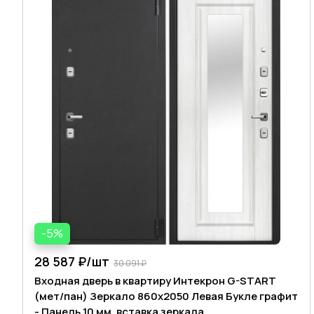
-5%
28 587 ₽/
шт
30 091 ₽
Входная дверь в квартиру Интекрон G-START
(мет/пан) Зеркало 860х2050 Левая Букле графит
- Панель 10 мм, вставка зеркала