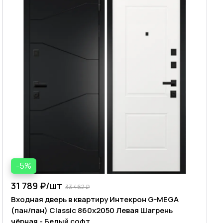
-5%
31 789 ₽/
шт
33 462 ₽
Входная дверь в квартиру Интекрон G-MEGA
(пан/пан) Classic 860х2050 Левая Шагрень
чёрная - Белый софт