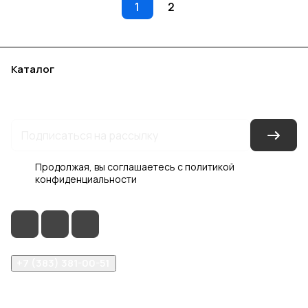
1
2
Каталог
Акции
Бренды
Услуги
Блог
Условия оплаты
Условия доставки
Контакты
Магазины
Гарантия на товар
Документы
Оферта
Продолжая, вы соглашаетесь с
политикой
конфиденциальности
+7 (383) 381-00-51
inter-dveri@bk.ru