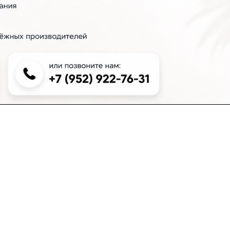
+7 (383) 381-00-51
inter-dveri@bk.ru
проспект Дзержинского, д. 1/4, эт. 2