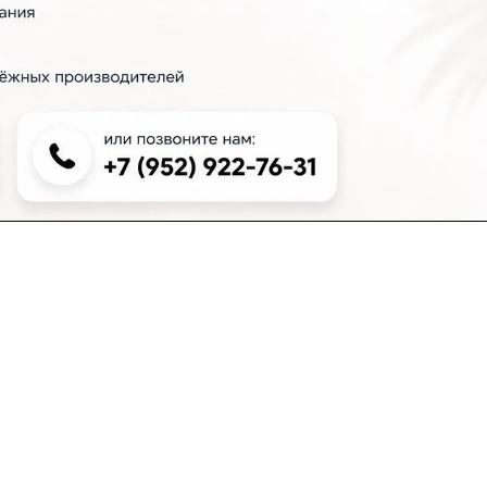
+7 (383) 381-00-51
inter-dveri@bk.ru
проспект Дзержинского, д. 1/4, эт. 2