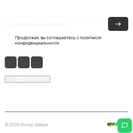
Условия доставки
Контакты
Магазины
Гарантия на товар
Документы
Оферта
Продолжая, вы соглашаетесь с
политикой
конфиденциальности
+7 (383) 381-00-51
inter-dveri@bk.ru
проспект Дзержинского, д. 1/4, эт. 2
© 2026 Интер-Двери