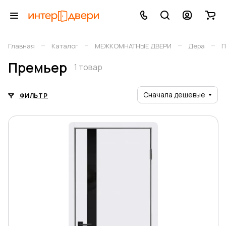
–
–
–
–
Главная
Каталог
МЕЖКОМНАТНЫЕ ДВЕРИ
Дера
П
Премьер
1 товар
Сначала дешевые
ФИЛЬТР