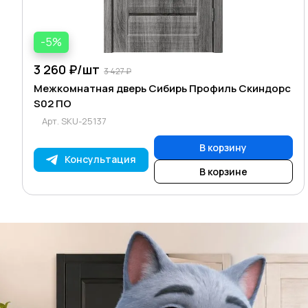
-5%
3 260 ₽/
шт
3 427 ₽
Межкомнатная дверь Сибирь Профиль Скиндорс
S02 ПО
Арт.
SKU-25137
В корзину
Консультация
В корзине