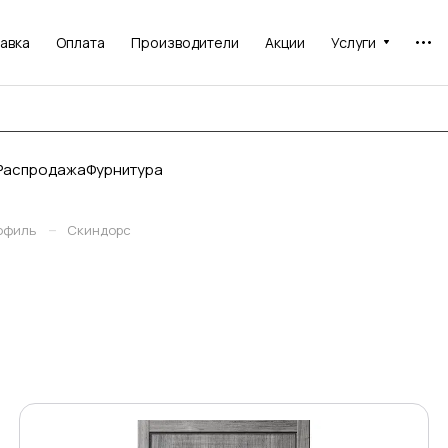
авка
Оплата
Производители
Акции
Услуги
Распродажа
Фурнитура
–
офиль
Скиндорс