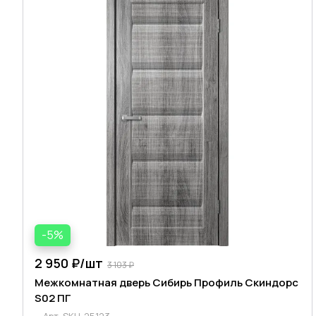
-5%
2 950 ₽/
шт
3 103 ₽
Межкомнатная дверь Сибирь Профиль Скиндорс
S02 ПГ
Арт.
SKU-25123