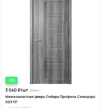
-5%
3 040 ₽/
шт
3 196 ₽
Межкомнатная дверь Сибирь Профиль Скиндорс
S03 ПГ
Арт.
SKU-25150