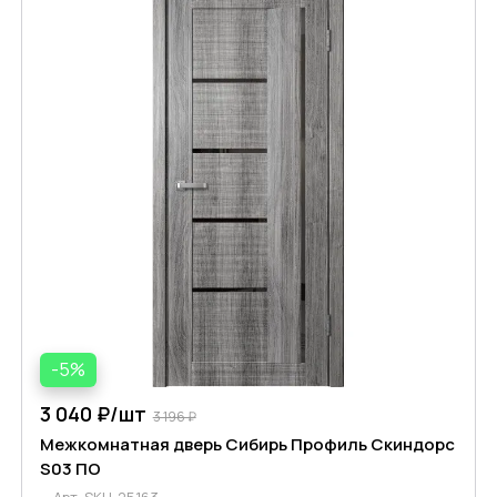
-5%
3 040 ₽/
шт
3 196 ₽
Межкомнатная дверь Сибирь Профиль Скиндорс
S03 ПО
Арт.
SKU-25163