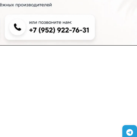
+7 (383) 381-00-51
inter-dveri@bk.ru
проспект Дзержинского, д. 1/4, эт. 2