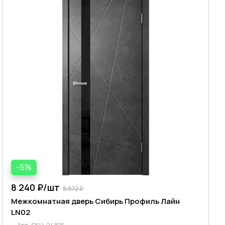
-5%
8 240 ₽/
шт
8 672 ₽
Межкомнатная дверь Сибирь Профиль Лайн
LN02
Арт.
SKU-24815