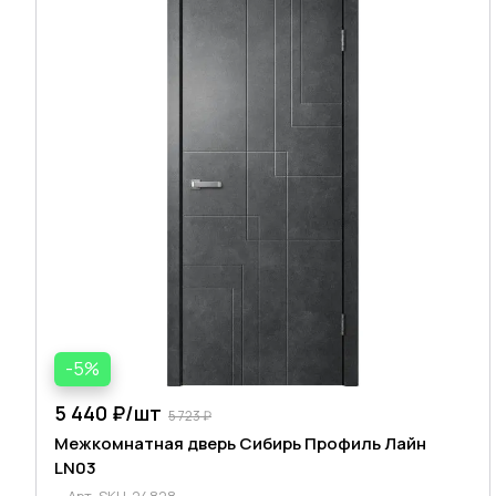
-5%
5 440 ₽/
шт
5 723 ₽
Межкомнатная дверь Сибирь Профиль Лайн
LN03
Арт.
SKU-24828