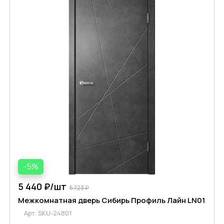
-5%
5 440 ₽/
шт
5 723 ₽
Межкомнатная дверь Сибирь Профиль Лайн LN01
Арт.
SKU-24801