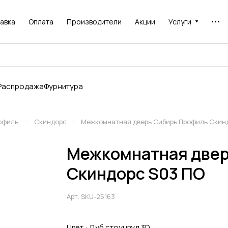
авка
Оплата
Производители
Акции
Услуги
Распродажа
Фурнитура
–
–
офиль
Скиндорс
Межкомнатная дверь Сибирь Профиль Скин
Межкомнатная двер
Скиндорс S03 ПО
Арт.
SKU-25163
Цвет :
Дуб стоунвуд 3D