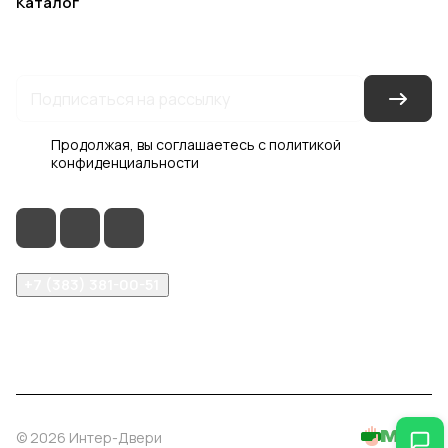
Каталог
Акции
Бренды
Услуги
Блог
Условия оплаты
Условия доставки
Контакты
Магазины
Гарантия на товар
Документы
Оферта
Продолжая, вы соглашаетесь с
политикой
конфиденциальности
+7 (383) 381-00-51
inter-dveri@bk.ru
проспект Дзержинского, д. 1/4, эт. 2
© 2026 Интер-Двери