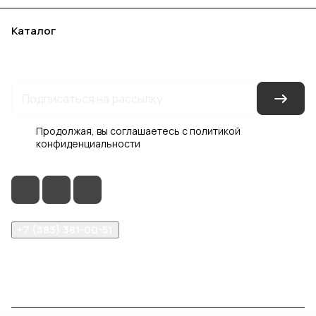
Каталог
Акции
Бренды
Услуги
Блог
Условия оплаты
Условия доставки
Контакты
Магазины
Гарантия на товар
Документы
Оферта
Продолжая, вы соглашаетесь с
политикой
конфиденциальности
+7 (383) 381-00-51
inter-dveri@bk.ru
проспект Дзержинского, д. 1/4, эт. 2