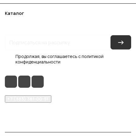
Каталог
Акции
Бренды
Услуги
Блог
Условия оплаты
Условия доставки
Контакты
Магазины
Гарантия на товар
Документы
Оферта
Продолжая, вы соглашаетесь с
политикой
конфиденциальности
+7 (383) 381-00-51
inter-dveri@bk.ru
проспект Дзержинского, д. 1/4, эт. 2