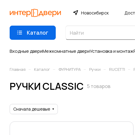
Новосибирск
Дост
Каталог
Входные двери
Межкомнатные двери
Установка и монтаж
–
–
–
–
–
Главная
Каталог
ФУРНИТУРА
Ручки
RUCETTI
РУЧКИ CLASSIC
5 товаров
Сначала дешевые