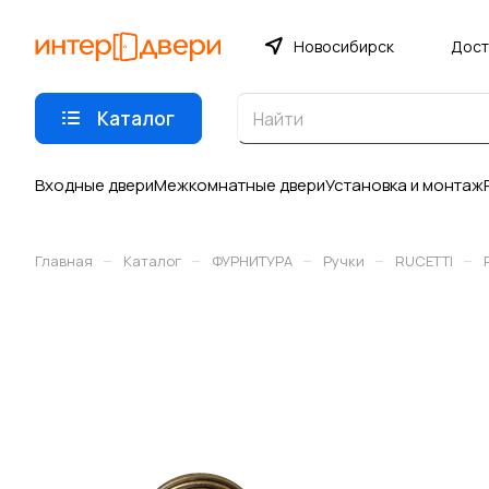
Новосибирск
Дост
Каталог
Входные двери
Межкомнатные двери
Установка и монтаж
–
–
–
–
–
Главная
Каталог
ФУРНИТУРА
Ручки
RUCETTI