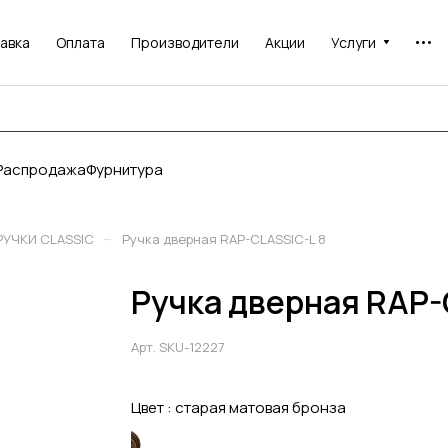
авка
Оплата
Производители
Акции
Услуги
Распродажа
Фурнитура
–
РУЧКИ CLASSIC
Ручка дверная RAP-CLASSIC-L 8
Ручка дверная RAP-
Арт.
SKU-12227
Цвет :
старая матовая бронза