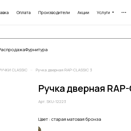
авка
Оплата
Производители
Акции
Услуги
Распродажа
Фурнитура
–
РУЧКИ CLASSIC
Ручка дверная RAP-CLASSIC 3
Ручка дверная RAP-
Арт.
SKU-12223
Цвет :
старая матовая бронза