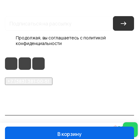
Гарантия на товар
Документы
Оферта
Продолжая, вы соглашаетесь с
политикой
конфиденциальности
+7 (383) 381-00-51
inter-dveri@bk.ru
проспект Дзержинского, д. 1/4, эт. 2
© 2026 Интер-Двери
В корзину