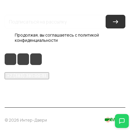
Гарантия на товар
Документы
Оферта
Продолжая, вы соглашаетесь с
политикой
конфиденциальности
+7 (383) 381-00-51
inter-dveri@bk.ru
проспект Дзержинского, д. 1/4, эт. 2
© 2026 Интер-Двери