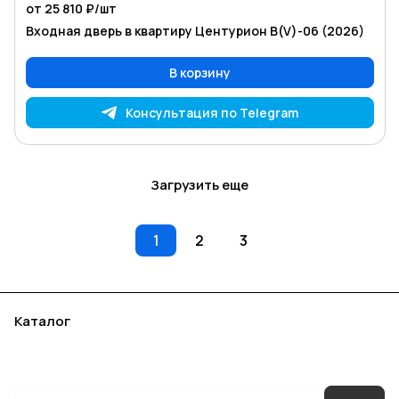
от 25 810 ₽/
шт
Входная дверь в квартиру Центурион В(V)-06 (2026)
В корзину
Консультация по Telegram
Загрузить еще
1
2
3
Каталог
Акции
Бренды
Услуги
Блог
Условия оплаты
Условия доставки
Контакты
Магазины
Гарантия на товар
Документы
Оферта