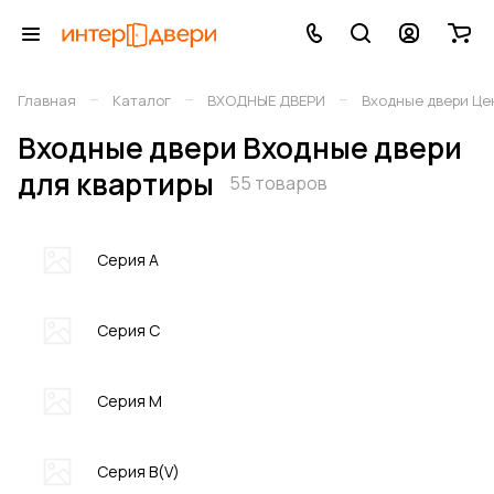
–
–
–
Главная
Каталог
ВХОДНЫЕ ДВЕРИ
Входные двери Це
Входные двери Входные двери
для квартиры
55 товаров
Серия A
Серия C
Серия M
Серия В(V)