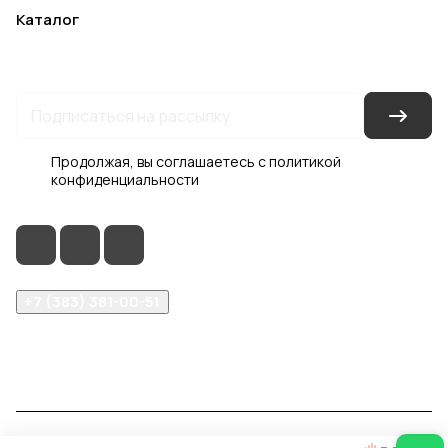
Каталог
Акции
Бренды
Услуги
Блог
Условия оплаты
Условия доставки
Контакты
Магазины
Гарантия на товар
Документы
Оферта
Продолжая, вы соглашаетесь с
политикой
конфиденциальности
+7 (383) 381-00-51
inter-dveri@bk.ru
проспект Дзержинского, д. 1/4, эт. 2