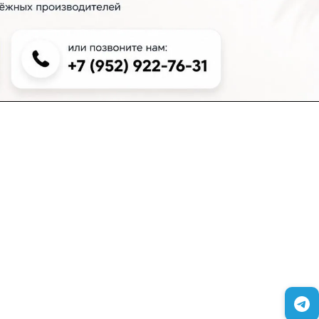
+7 (383) 381-00-51
inter-dveri@bk.ru
проспект Дзержинского, д. 1/4, эт. 2