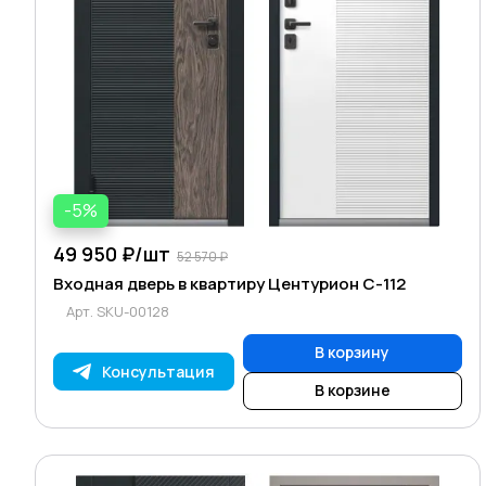
-5%
49 950 ₽/
шт
52 570 ₽
Входная дверь в квартиру Центурион С-112
Арт.
SKU-00128
В корзину
Консультация
В корзине