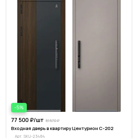
-5%
77 500 ₽/
шт
81 570 ₽
Входная дверь в квартиру Центурион С-202
Арт.
SKU-23484