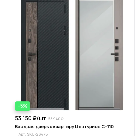
-5%
53 150 ₽/
шт
55 940 ₽
Входная дверь в квартиру Центурион C-110
Арт.
SKU-23475