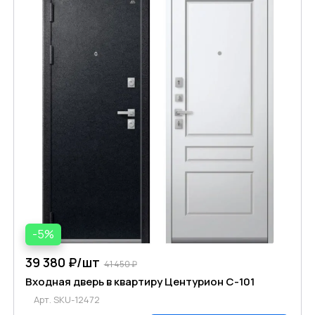
-5%
39 380 ₽/
шт
41 450 ₽
Входная дверь в квартиру Центурион C-101
Арт.
SKU-12472