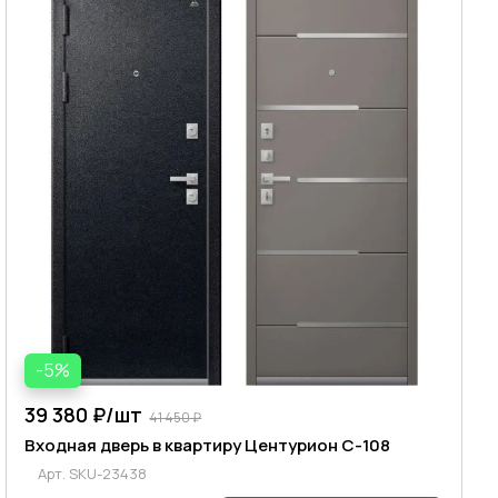
-5%
39 380 ₽/
шт
41 450 ₽
Входная дверь в квартиру Центурион C-108
Арт.
SKU-23438