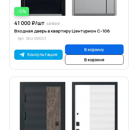
-5%
41 000 ₽/
шт
43 150 ₽
Входная дверь в квартиру Центурион C-106
Арт.
SKU-00023
В корзину
Консультация
В корзине