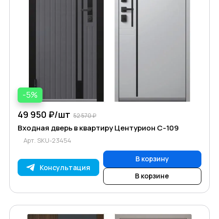
-5%
49 950 ₽/
шт
52 570 ₽
Входная дверь в квартиру Центурион C-109
Арт.
SKU-23454
В корзину
Консультация
В корзине