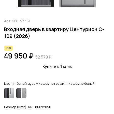
Арт.
SKU-23451
Входная дверь в квартиру Центурион C-
109 (2026)
-5%
49 950 ₽
52 570 ₽
Купить в 1 клик
Цвет :
чёрный муар + кашемир графит - кашемир белый
Размер (ШхВ), мм :
860x2050