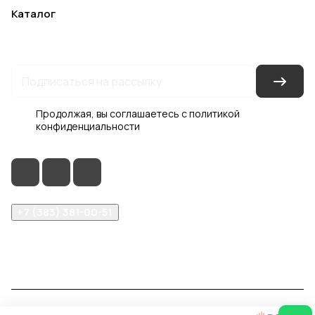
Каталог
Акции
Бренды
Услуги
Блог
Условия оплаты
Условия доставки
Контакты
Магазины
Гарантия на товар
Документы
Оферта
Продолжая, вы соглашаетесь с
политикой
конфиденциальности
+7 (383) 381-00-51
inter-dveri@bk.ru
проспект Дзержинского, д. 1/4, эт. 2