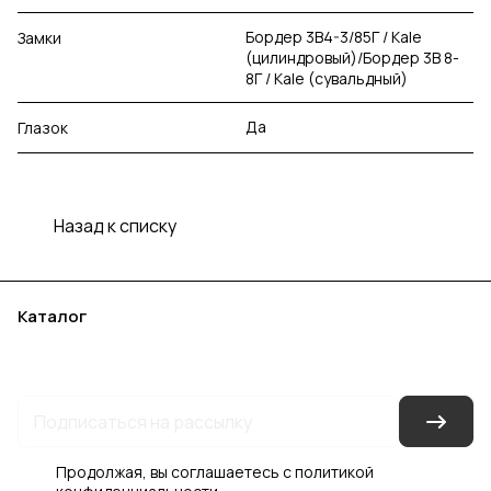
Бордер 3В4-3/85Г / Kale
Замки
(цилиндровый)/Бордер 3В 8-
8Г / Kale (сувальдный)
Да
Глазок
Назад к списку
Каталог
Акции
Бренды
Услуги
Блог
Условия оплаты
Условия доставки
Контакты
Магазины
Гарантия на товар
Документы
Оферта
Продолжая, вы соглашаетесь с
политикой