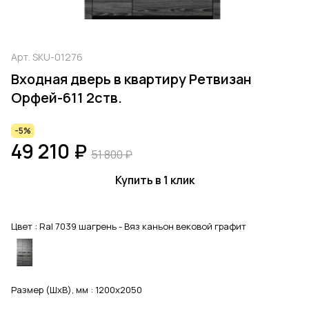
Арт.
SKU-01276
Входная дверь в квартиру Ретвизан
Орфей-611 2ств.
-5%
49 210 ₽
51 800 ₽
Купить в 1 клик
Цвет :
Ral 7039 шагрень - Вяз каньон вековой графит
Размер (ШхВ), мм :
1200x2050