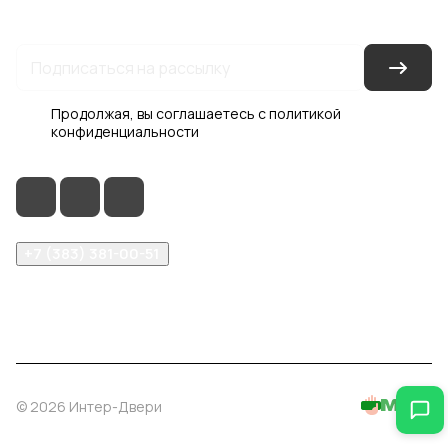
Гарантия на товар
Документы
Оферта
Продолжая, вы соглашаетесь с
политикой
конфиденциальности
+7 (383) 381-00-51
inter-dveri@bk.ru
проспект Дзержинского, д. 1/4, эт. 2
© 2026 Интер-Двери