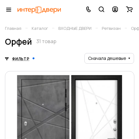
–
–
–
–
Главная
Каталог
ВХОДНЫЕ ДВЕРИ
Ретвизан
Орф
Орфей
31 товар
Сначала дешевые
ФИЛЬТР