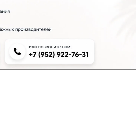
+7 (383) 381-00-51
inter-dveri@bk.ru
проспект Дзержинского, д. 1/4, эт. 2