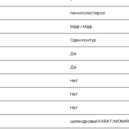
пенополистирол
Мдф / Мдф
Один контур
Да
Да
Нет
Нет
Нет
цилиндровый KARAT/MONARCH