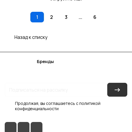
1
2
3
...
6
Назад к списку
Каталог
Акции
Бренды
Услуги
Блог
Условия оплаты
Условия доставки
Контакты
Магазины
Гарантия на товар
Документы
Оферта
Продолжая, вы соглашаетесь с
политикой
конфиденциальности