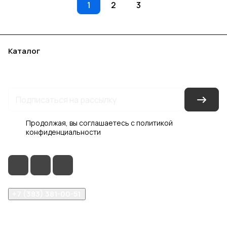
1
2
3
Каталог
Акции
Бренды
Услуги
Блог
Условия оплаты
Условия доставки
Контакты
Магазины
Гарантия на товар
Документы
Оферта
Продолжая, вы соглашаетесь с
политикой
конфиденциальности
+7 (383) 381-00-51
inter-dveri@bk.ru