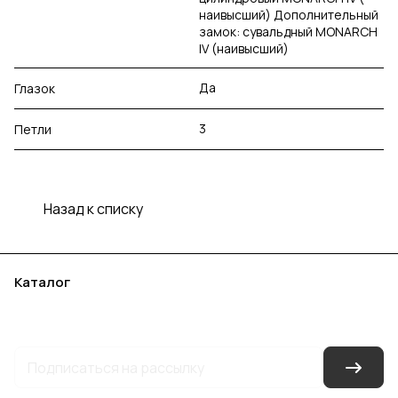
наивысший) Дополнительный
замок: сувальдный MONARCH
IV (наивысший)
Да
Глазок
3
Петли
Назад к списку
Каталог
Акции
Бренды
Услуги
Блог
Условия оплаты
Условия доставки
Контакты
Магазины
Гарантия на товар
Документы
Оферта