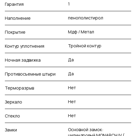
1
Гарантия
пенополистирол
Наполнение
Мдф / Метал
Покрытие
Тройной контур
Контур уплотнения
Да
Ночная задвижка
Да
Противосъемные штыри
Нет
Терморазрыв
Нет
Зеркало
Нет
Стекло
Основной замок:
Замки
цилиндровый MONARCH IV (