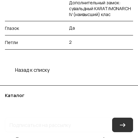
Дополнительный замок:
сувальдный KARAT/MONARCH
IV (наивысший) клас
Да
Глазок
2
Петли
Назад к списку
Каталог
Акции
Бренды
Услуги
Блог
Условия оплаты
Условия доставки
Контакты
Магазины
Гарантия на товар
Документы
Оферта