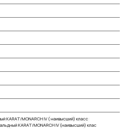
ый KARAT/MONARCH IV ( наивысший) класс
вальдный KARAT/MONARCH IV (наивысший) клас