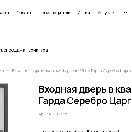
авка
Оплата
Производители
Акции
Услуги
Распродажа
Фурнитура
–
ия
Входная дверь в квартиру Феррони 7,5 см Гарда Серебро Царга
Входная дверь в ква
Гарда Серебро Царг
Арт.
SKU-02335
Цвет :
Антик серебро - Бетон снежный