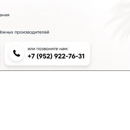
+7 (383) 381-00-51
inter-dveri@bk.ru
проспект Дзержинского, д. 1/4, эт. 2