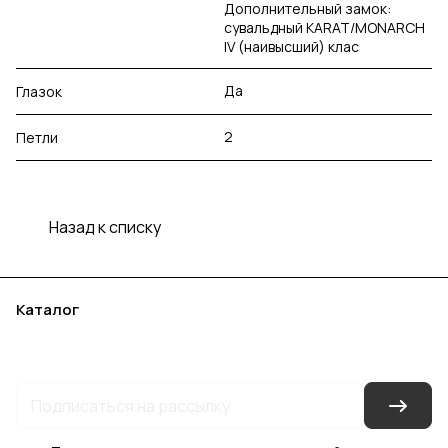
Дополнительный замок:
сувальдный KARAT/MONARCH
IV (наивысший) клас
Да
Глазок
2
Петли
Назад к списку
Каталог
Акции
Бренды
Услуги
Блог
Условия оплаты
Условия доставки
Контакты
Магазины
Гарантия на товар
Документы
Оферта