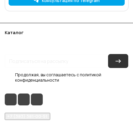
Консультация по Telegram
Каталог
Акции
Бренды
Услуги
Блог
Условия оплаты
Условия доставки
Контакты
Магазины
Гарантия на товар
Документы
Оферта
Продолжая, вы соглашаетесь с
политикой
конфиденциальности
+7 (383) 381-00-51
inter-dveri@bk.ru