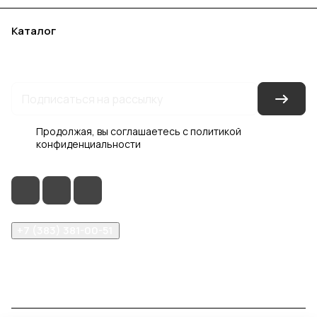
Каталог
Акции
Бренды
Услуги
Блог
Условия оплаты
Условия доставки
Контакты
Магазины
Гарантия на товар
Документы
Оферта
Продолжая, вы соглашаетесь с
политикой
конфиденциальности
+7 (383) 381-00-51
inter-dveri@bk.ru
проспект Дзержинского, д. 1/4, эт. 2