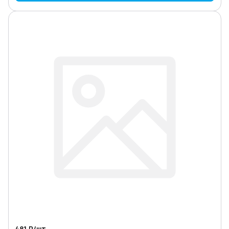
481 ₽/
шт