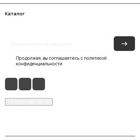
Каталог
Акции
Бренды
Услуги
Блог
Условия оплаты
Условия доставки
Контакты
Магазины
Гарантия на товар
Документы
Оферта
Продолжая, вы соглашаетесь с
политикой
конфиденциальности
+7 (383) 381-00-51
inter-dveri@bk.ru
проспект Дзержинского, д. 1/4, эт. 2