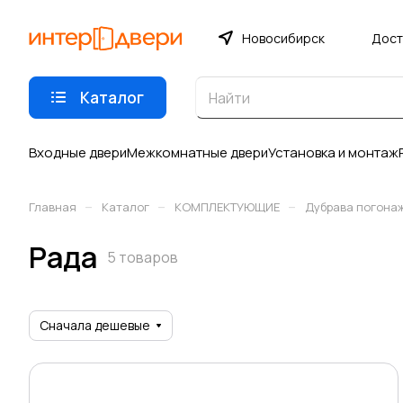
Новосибирск
Дост
Каталог
Входные двери
Межкомнатные двери
Установка и монтаж
–
–
–
Главная
Каталог
КОМПЛЕКТУЮЩИЕ
Дубрава погона
Рада
5 товаров
Сначала дешевые