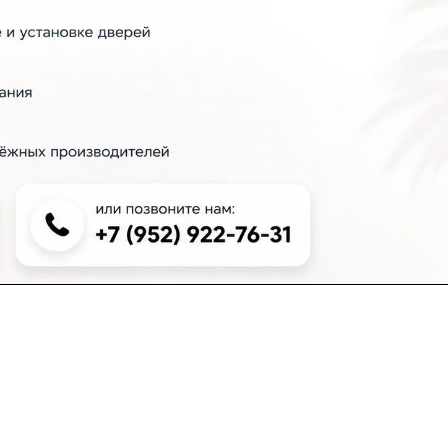
+7 (383) 381-00-51
inter-dveri@bk.ru
проспект Дзержинского, д. 1/4, эт. 2