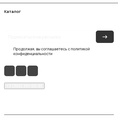
Каталог
Акции
Бренды
Услуги
Блог
Условия оплаты
Условия доставки
Контакты
Магазины
Гарантия на товар
Документы
Оферта
Продолжая, вы соглашаетесь с
политикой
конфиденциальности
+7 (383) 381-00-51
inter-dveri@bk.ru
проспект Дзержинского, д. 1/4, эт. 2