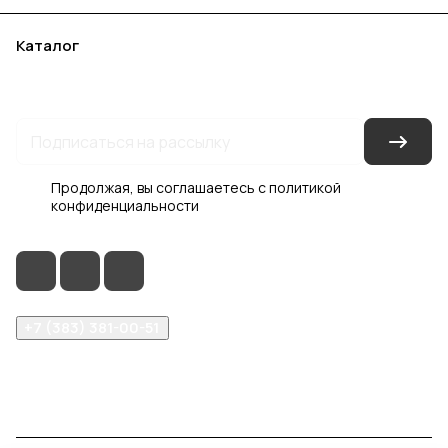
Каталог
Акции
Бренды
Услуги
Блог
Условия оплаты
Условия доставки
Контакты
Магазины
Гарантия на товар
Документы
Оферта
Продолжая, вы соглашаетесь с
политикой
конфиденциальности
+7 (383) 381-00-51
inter-dveri@bk.ru
проспект Дзержинского, д. 1/4, эт. 2