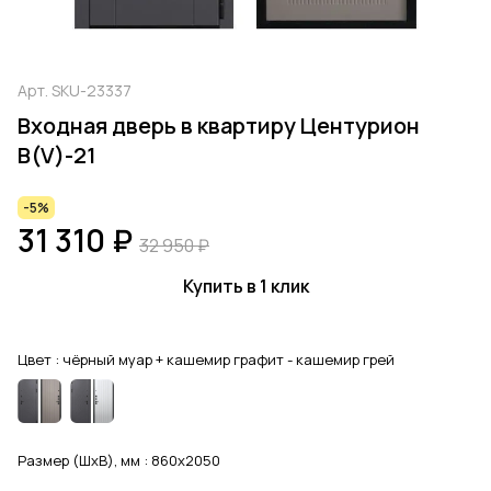
Арт.
SKU-23337
Входная дверь в квартиру Центурион
В(V)-21
-5%
31 310 ₽
32 950 ₽
Купить в 1 клик
Цвет :
чёрный муар + кашемир графит - кашемир грей
Размер (ШхВ), мм :
860x2050