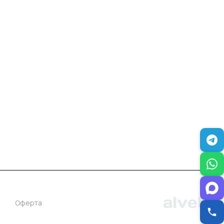
+7 (383) 381-00-51
inter-dveri@bk.ru
проспект Дзержинского, д. 1/4, эт. 2
Оферта