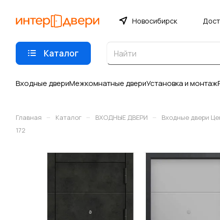
Новосибирск
Дост
Каталог
Входные двери
Межкомнатные двери
Установка и монтаж
–
–
–
Главная
Каталог
ВХОДНЫЕ ДВЕРИ
Входные двери Це
172