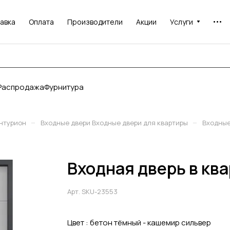
авка
Оплата
Производители
Акции
Услуги
Распродажа
Фурнитура
–
–
нтурион
Входные двери Входные двери для квартиры
Входные
Входная дверь в кв
Арт.
SKU-23553
Цвет :
бетон тёмный - кашемир сильвер