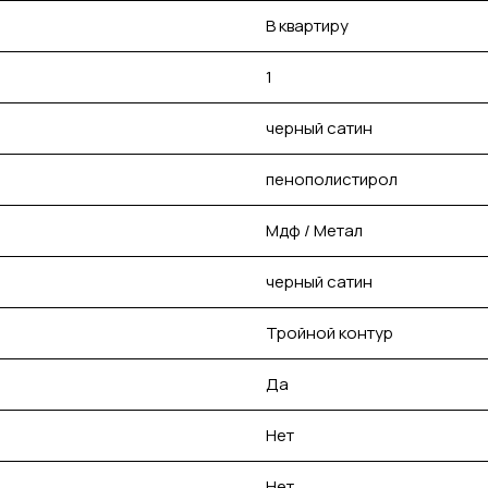
В квартиру
1
черный сатин
пенополистирол
Мдф / Метал
черный сатин
Тройной контур
Да
Нет
Нет