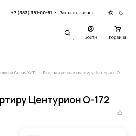
+7 (383) 381-00-51
Заказать звонок
Войти
Корзина
–
 двери Серия ХИТ
Входная дверь в квартиру Центурион O-
артиру Центурион O-172