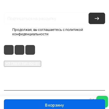
Гарантия на товар
Документы
Оферта
Продолжая, вы соглашаетесь с
политикой
конфиденциальности
+7 (383) 381-00-51
inter-dveri@bk.ru
проспект Дзержинского, д. 1/4, эт. 2
© 2026 Интер-Двери
В корзину