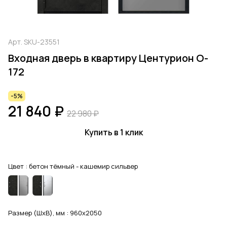
Арт.
SKU-23551
Входная дверь в квартиру Центурион O-
172
-5%
21 840 ₽
22 980 ₽
Купить в 1 клик
Цвет :
бетон тёмный - кашемир сильвер
Размер (ШхВ), мм :
960x2050