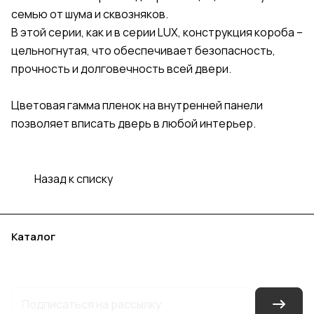
семью от шума и сквозняков.
В этой серии, как и в серии LUX, конструкция короба –
цельногнутая, что обеспечивает безопасность,
прочность и долговечность всей двери.
Цветовая гамма пленок на внутренней панели
позволяет вписать дверь в любой интерьер.
Назад к списку
Каталог
Акции
Бренды
Услуги
Блог
Условия оплаты
Условия доставки
Контакты
Магазины
Гарантия на товар
Документы
Оферта